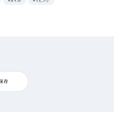
#タイル
#リビング
に保存