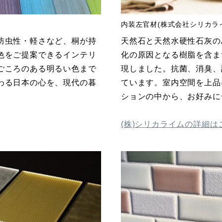
内装左官材(株式会社シリカラ
防虫性・軽さなど、桐が持
天然石と天然水硬性石灰の
色をご提案できるインテリ
化の原因となる樹脂を含ま
ごころのある明るい色まで
現しました。抗菌、消臭、
わる日本の心を、現代の暮
ています。室内空間を上品
ションの中から、お好みに
(株)シリカライムの詳細は