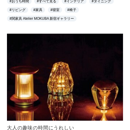
#おうち時間
#すべて見る
#インテリア
#ダイニング
#リビング
#家具
#寝室
#椅子
#関家具 Atelier MOKUBA 新宿ギャラリー
大人の趣味の時間にうれしい