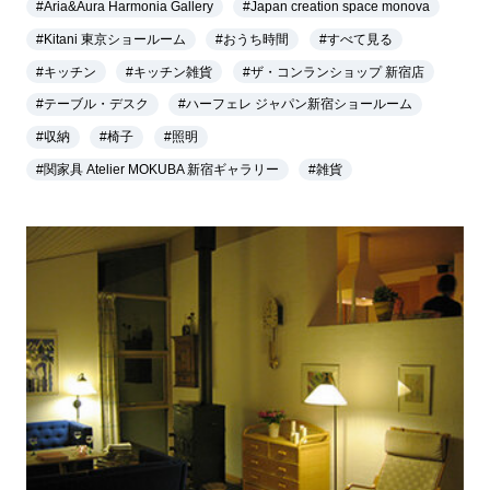
#Aria&Aura Harmonia Gallery
#Japan creation space monova
#Kitani 東京ショールーム
#おうち時間
#すべて見る
#キッチン
#キッチン雑貨
#ザ・コンランショップ 新宿店
#テーブル・デスク
#ハーフェレ ジャパン新宿ショールーム
#収納
#椅子
#照明
#関家具 Atelier MOKUBA 新宿ギャラリー
#雑貨