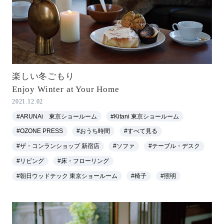
楽しい冬ごもり
Enjoy Winter at Your Home
2021.12.02
#ARUNAi 東京ショールーム
#Kitani 東京ショールーム
#OZONE PRESS
#おうち時間
#すべて見る
#ザ・コンランショップ 新宿店
#ソファ
#テーブル・デスク
#リビング
#床・フローリング
#朝日ウッドテック 東京ショールーム
#椅子
#照明