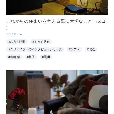
これからの住まいを考える際に大切なこと[ vol.2
]
2022.03.24
#おうち時間
#すべて見る
#クリエイターのインタビューシリーズ
#ソファ
#北欧
#島崎 信
#椅子
#照明