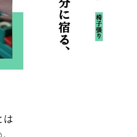
とは
う、