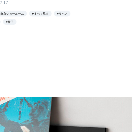
7.17
ani 東京ショールーム
#すべて見る
#リペア
#椅子