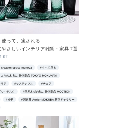
、使って、癒される
にやさしいインテリア雑貨・家具 7選
1.07
 creation space monova
#すべて見る
ょうの木 魅力発信拠点 TOKYO MOKUNAVI
テリア
#サステナブル
#チェア
ブル・デスク
#国産木材の魅力発信拠点 MOCTION
#椅子
#関家具 Atelier MOKUBA 新宿ギャラリー