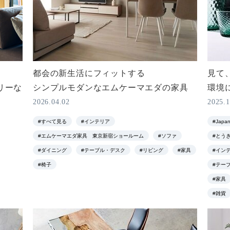
都会の新生活にフィットする
見て
リーな
シンプルモダンなエムケーマエダの家具
環境
2026.04.02
2025.1
#すべて見る
#インテリア
#Japan
#エムケーマエダ家具 東京新宿ショールーム
#ソファ
#とうき
#ダイニング
#テーブル・デスク
#リビング
#家具
#イン
#椅子
#テー
#家具
#雑貨