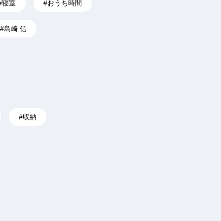
#寝室
#おうち時間
#島崎 信
#収納