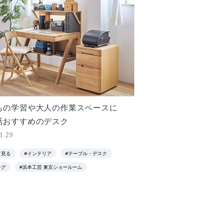
もの学習や大人の作業スペースに
活おすすめのデスク
1.29
て見る
#インテリア
#テーブル・デスク
ング
#浜本工芸 東京ショールーム