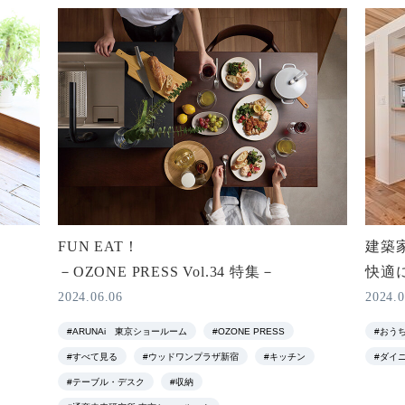
FUN EAT！
建築
－OZONE PRESS Vol.34 特集－
快適
2024.06.06
2024.0
#ARUNAi 東京ショールーム
#OZONE PRESS
#おう
#すべて見る
#ウッドワンプラザ新宿
#キッチン
#ダイ
#テーブル・デスク
#収納