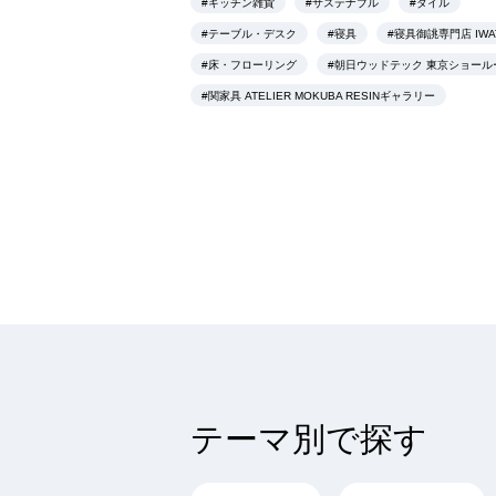
#キッチン雑貨
#サステナブル
#タイル
#テーブル・デスク
#寝具
#寝具御誂専門店 IWA
#床・フローリング
#朝日ウッドテック 東京ショール
#関家具 ATELIER MOKUBA RESINギャラリー
テーマ別で探す