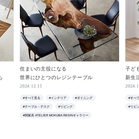
住まいの主役になる
子ど
も
世界にひとつのレジンテーブル
新生
2024.12.15
2024.1
#すべて見る
#インテリア
#ダイニング
#すべ
#テーブル・デスク
#リビング
#リビ
#関家具 ATELIER MOKUBA RESINギャラリー