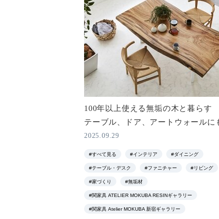
100年以上使える無垢の木と暮らす
テーブル、ドア、アートウォールに
2025.09.29
#すべて見る
#インテリア
#ダイニング
#テーブル・デスク
#ファニチャー
#リビング
#家づくり
#無垢材
#関家具 ATELIER MOKUBA RESINギャラリー
#関家具 Atelier MOKUBA 新宿ギャラリー