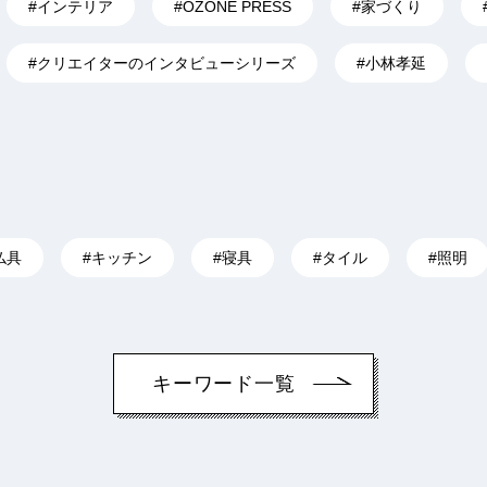
#インテリア
#OZONE PRESS
#家づくり
#クリエイターのインタビューシリーズ
#小林孝延
仏具
#キッチン
#寝具
#タイル
#照明
キーワード一覧