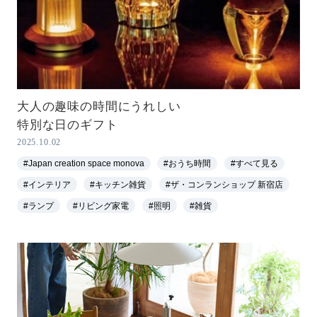
大人の趣味の時間にうれしい
特別な日のギフト
2025.10.02
#Japan creation space monova
#おうち時間
#すべて見る
#インテリア
#キッチン雑貨
#ザ・コンランショップ 新宿店
#ランプ
#リビング家電
#照明
#雑貨