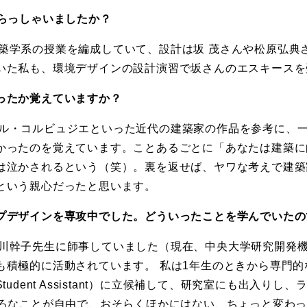
いらっしゃいましたか？
築学系の授業を編成していて、設計は坂 茂さんや松原弘典
いた私も、環境デザインの設計演習で坂さんのエスキースを
ったか覚えていますか？
ル・コルビュジエといった近代の建築家の作品を参考に、
かったのを覚えています。ことあるごとに「あなたは建築に
は泣かされるという（笑）。裏を返せば、ヤワな考えで建築
という親心だったと思います。
プデザインを専攻中でした。どういったことを学んでいたの
川幹子先生に師事していました（現在、中央大学研究開発
も積極的に活動されています。 私は1年生のときから専門
udent Assistant）に立候補して、研究室にも出入り
いろなことが自由で、おそらくほかにはない、ちょっと変わっ