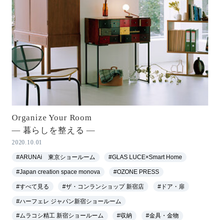
Organize Your Room
― 暮らしを整える ―
2020.10.01
#ARUNAi 東京ショールーム
#GLAS LUCE×Smart Home
#Japan creation space monova
#OZONE PRESS
#すべて見る
#ザ・コンランショップ 新宿店
#ドア・扉
#ハーフェレ ジャパン新宿ショールーム
#ムラコシ精工 新宿ショールーム
#収納
#金具・金物