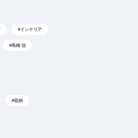
ア
#インテリア
#島崎 信
#収納