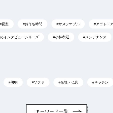
#寝室
#おうち時間
#サステナブル
#アウトド
ーのインタビューシリーズ
#小林孝延
#メンテナンス
#照明
#ソファ
#仏壇・仏具
#キッチン
キーワード一覧