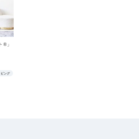
ト®」
リビング