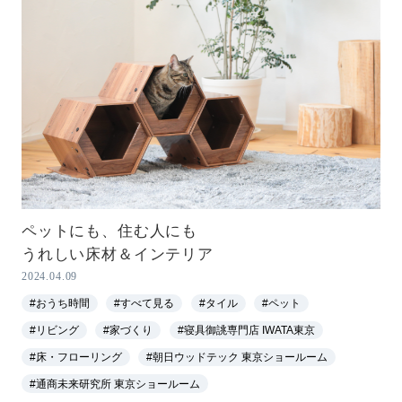
ペットにも、住む人にも
うれしい床材＆インテリア
2024.04.09
#おうち時間
#すべて見る
#タイル
#ペット
#リビング
#家づくり
#寝具御誂専門店 IWATA東京
#床・フローリング
#朝日ウッドテック 東京ショールーム
#通商未来研究所 東京ショールーム