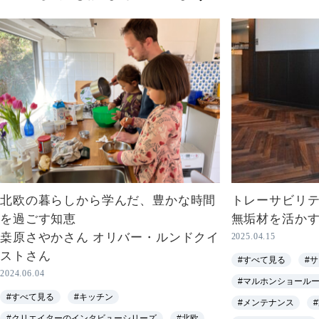
北欧の暮らしから学んだ、豊かな時間
トレーサビリ
を過ごす知恵
無垢材を活か
桒原さやかさん オリバー・ルンドクイ
2025.04.15
ストさん
#すべて見る
#
2024.06.04
#マルホンショールーム 
#すべて見る
#キッチン
#メンテナンス
#クリエイターのインタビューシリーズ
#北欧