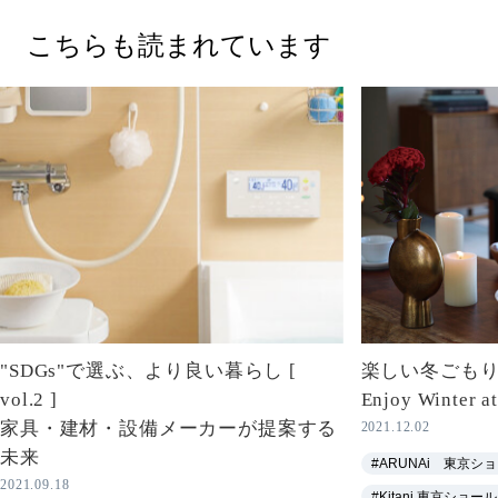
こちらも読まれています
"SDGs"で選ぶ、より良い暮らし [
楽しい冬ごも
vol.2 ]
Enjoy Winter a
家具・建材・設備メーカーが提案する
2021.12.02
未来
#ARUNAi 東京シ
2021.09.18
#Kitani 東京ショー