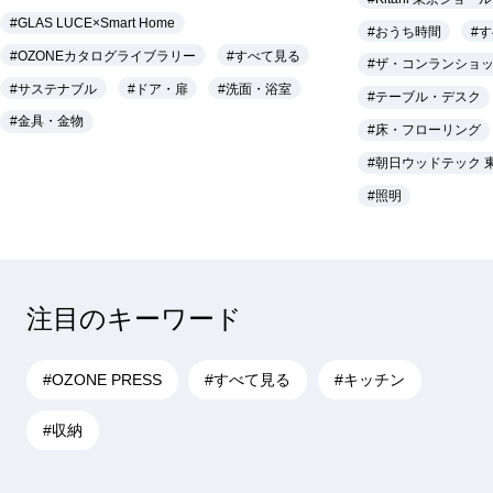
#GLAS LUCE×Smart Home
#おうち時間
#
#OZONEカタログライブラリー
#すべて見る
#ザ・コンランショッ
#サステナブル
#ドア・扉
#洗面・浴室
#テーブル・デスク
#金具・金物
#床・フローリング
#朝日ウッドテック 
#照明
注目のキーワード
#OZONE PRESS
#すべて見る
#キッチン
#収納