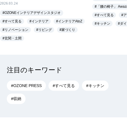
2026.03.24
#「腰の椅子」 Awa
#OZONEインテリアデザインスタジオ
#すべて見る
#
#すべて見る
#インテリア
#インテリアAtoZ
#キッチン
#ダ
#リノベーション
#リビング
#家づくり
#玄関・土間
注目のキーワード
#OZONE PRESS
#すべて見る
#キッチン
#収納