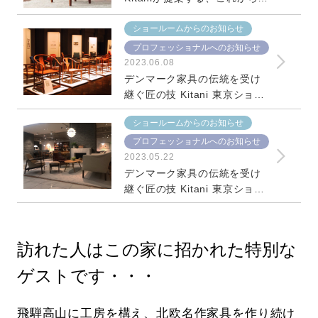
暮らしを紡ぐ家具選び
ショールームからのお知らせ
プロフェッショナルへのお知らせ
2023.06.08
デンマーク家具の伝統を受け
継ぐ匠の技 Kitani 東京ショー
ルーム 【後編】
ショールームからのお知らせ
プロフェッショナルへのお知らせ
2023.05.22
デンマーク家具の伝統を受け
継ぐ匠の技 Kitani 東京ショー
ルーム 【前編】
訪れた人はこの家に招かれた特別な
ゲストです・・・
飛騨高山に工房を構え、北欧名作家具を作り続け