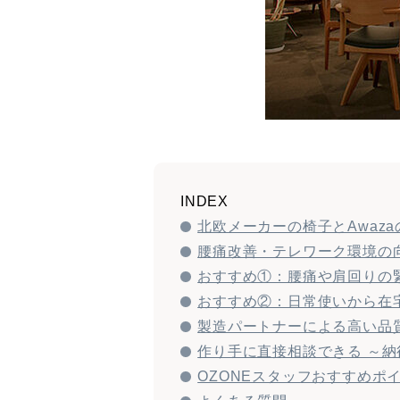
INDEX
北欧メーカーの椅子とAwaz
腰痛改善・テレワーク環境の
おすすめ①：腰痛や肩回りの緊張
おすすめ②：日常使いから在宅
製造パートナーによる高い品
作り手に直接相談できる ～
OZONEスタッフおすすめポ