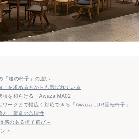
aの「腰の椅子」の違い
向上を求める方からも選ばれている
を和らげる「Awaza MA02」
ワークまで幅広く対応できる「Awaza LDR回転椅子」
質と、製造の合理性
納得感のある椅子選び～
イント