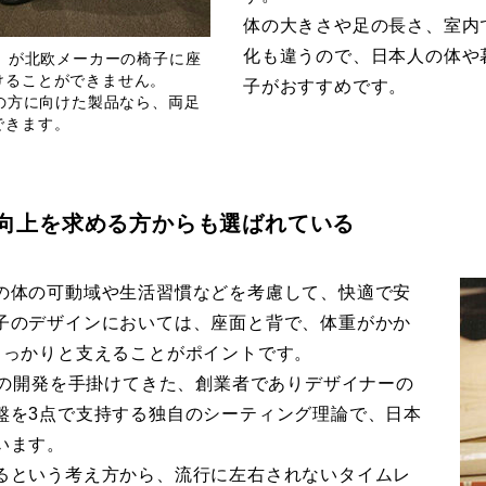
体の大きさや足の長さ、室内
化も違うので、日本人の体や
m）が北欧メーカーの椅子に座
けることができません。
子がおすすめです。
型の方に向けた製品なら、両足
できます。
向上を求める方からも選ばれている
の体の可動域や生活習慣などを考慮して、快適で安
子のデザインにおいては、座面と背で、体重がかか
しっかりと支えることがポイントです。
具の開発を手掛けてきた、創業者でありデザイナーの
盤を3点で支持する独自のシーティング理論で、日本
います。
るという考え方から、流行に左右されないタイムレ