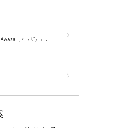
身体に合う椅子をデザイナーと探せる 日本人の体型から導き出した「Awaza（アワザ）」の椅子
ー
案