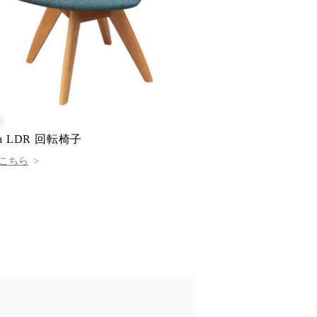
za LDR 回転椅子
こちら