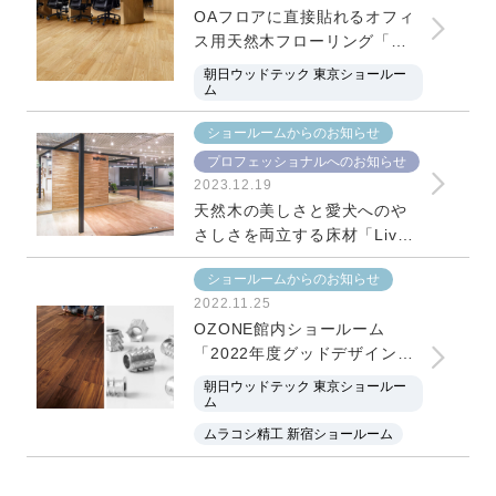
OAフロアに直接貼れるオフィ
ス用天然木フローリング「メ
ッセージオフィス」のご紹介
朝日ウッドテック 東京ショールー
ム
ショールームからのお知らせ
プロフェッショナルへのお知らせ
2023.12.19
天然木の美しさと愛犬へのや
さしさを両立する床材「Live
Natural for Dog」 朝日ウッド
ショールームからのお知らせ
テック 東京ショールーム
2022.11.25
OZONE館内ショールーム
「2022年度グッドデザイン・
ロングライフデザイン賞」受
朝日ウッドテック 東京ショールー
賞のお知らせ
ム
ムラコシ精工 新宿ショールーム