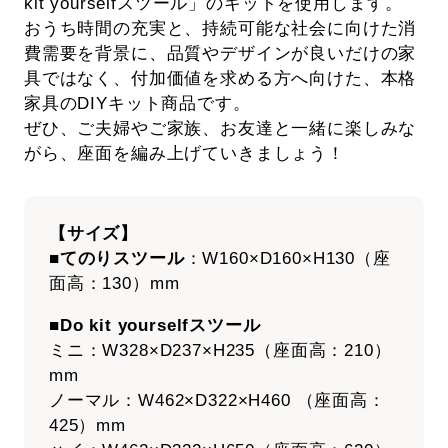
kit yourselfスツール」のキットを使用します。
おうち時間の充実と、持続可能な社会に向けた消
費需要を背景に、品質やデザインが良いだけの家
具ではなく、付加価値を求める方へ向けた、本格
家具のDIYキット商品です。
ぜひ、ご夫婦やご家族、お友達と一緒に楽しみな
がら、座面を編み上げていきましょう！
【サイズ】
■てのりスツール
：W160×D160×H130（座
面高：130）mm
■Do kit yourselfスツール
ミニ：W328×D237×H235（座面高：210）
mm
ノーマル：W462×D322×H460 （座面高：
425）mm