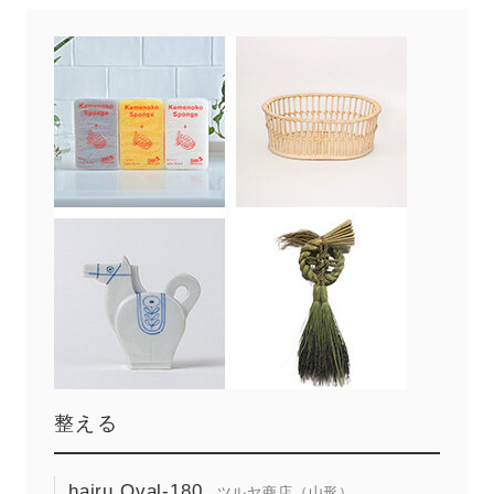
整える
hairu Oval-180
ツルヤ商店（山形）