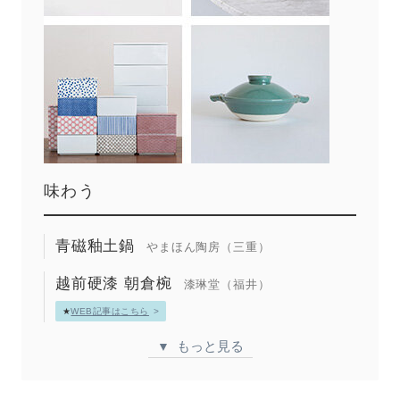
味わう
青磁釉土鍋
やまほん陶房（三重）
越前硬漆 朝倉椀
漆琳堂（福井）
★
WEB記事はこちら
もっと見る
▼