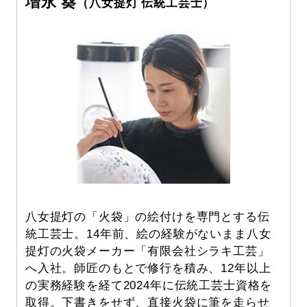
増永 葵
（八女提灯 伝統工芸士）
八女提灯の「火袋」の絵付けを専門とする伝
統工芸士。14年前、絵の経験がないまま八女
提灯の火袋メーカー「有限会社シラキ工芸」
へ入社。師匠のもとで修行を積み、12年以上
の実務経験を経て2024年に伝統工芸士資格を
取得。下書きをせず、直接火袋に筆を走らせ