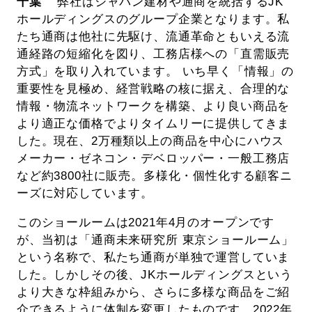
千葉
弊社はジャパン建材や通商を統括するJK
ホールディングスのグループ企業となります。私
たち通商は他社に先駆け、流通革命ともいえる流
通経路の短縮化を図り、工務店様への「直需販売
方式」を取り入れています。 いち早く「情報」の
重要性を見極め、経営戦略の核に据え、合理的な
情報・物流ネットワークを構築、より良い商品を
より適正な価格でよりタイムリーに提供してきま
した。現在、2万種類以上の商品を中心にハウス
メーカー・ゼネコン・デベロッパー・一般工務店
など約3800社に販売。多様化・個性化する顧客ニ
ーズに対応しています。
このショールームは2021年4月のオープンです
が、当初は「通商未来研究所 東京ショールーム」
という名称で、私たち通商が単独で運営していま
した。しかしその後、JKホールディングスという
より大きな枠組みから、さらに多様な商品をご紹
介できるように体制を変更したものです。2022年