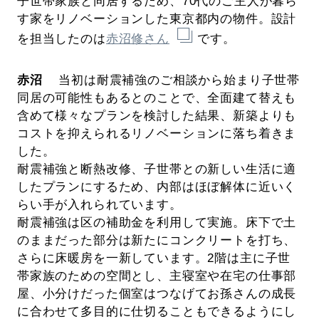
子世帯家族と同居するため、70代のご主人が暮ら
す家をリノベーションした東京都内の物件。設計
を担当したのは
赤沼修さん
です。
赤沼
当初は耐震補強のご相談から始まり子世帯
同居の可能性もあるとのことで、全面建て替えも
含めて様々なプランを検討した結果、新築よりも
コストを抑えられるリノベーションに落ち着きま
した。
耐震補強と断熱改修、子世帯との新しい生活に適
したプランにするため、内部はほぼ解体に近いく
らい手が入れられています。
耐震補強は区の補助金を利用して実施。床下で土
のままだった部分は新たにコンクリートを打ち、
さらに床暖房を一新しています。2階は主に子世
帯家族のための空間とし、主寝室や在宅の仕事部
屋、小分けだった個室はつなげてお孫さんの成長
に合わせて多目的に仕切ることもできるようにし