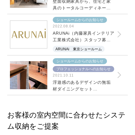
壁面収納家具から、住宅と家
具のトータルコーディネート
へ ARUNAi 東京ショールー
ショールームからのお知らせ
ム
2022.08.04
ARUNAi（内藤家具インテリア
工業株式会社）スタッフ募集
のお知らせ
ARUNAi 東京ショールーム
ショールームからのお知らせ
プロフェッショナルへのお知らせ
2021.10.11
浮遊感のあるデザインの無垢
材ダイニングセット
【CHIME】／ARUNAi 東京シ
ョールーム
お客様の室内空間に合わせたシステ
ム収納をご提案