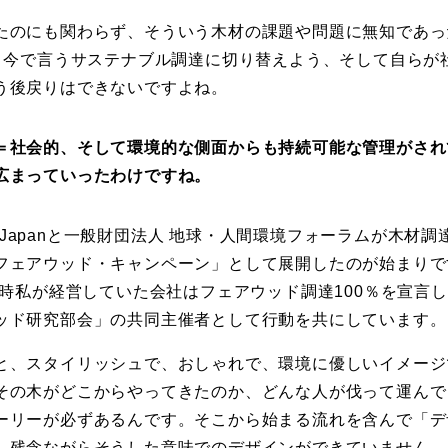
たのにも関わらず、そういう木材の課題や問題に無知であっ
の、今で言うサステナブル調達に切り替えよう、そして自らが
う後戻りはできないですよね。
＝社会的、そして環境的な側面からも持続可能な管理がされ
広まっていったわけですね。
oE Japanと一般財団法人 地球・人間環境フォーラムが木
フェアウッド・キャンペーン」として展開したのが始まりで
当時私が経営していた会社はフェアウッド調達100％を宣言
ッド研究部会」の共同主催者として行動を共にしています。
と、スタイリッシュで、おしゃれで、環境に優しいイメージ
その木がどこからやってきたのか、どんな人が伐って運んで
ーリーが必ずあるんです。そこから始まる流れを含んで「デ
、残念ながらそうした意味でのデザインができていません。