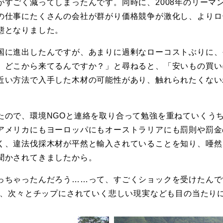
がすごく減ってしまったんです。同時に、2008年のリーマ
の仕事にたくさんの会社が群がり価格競争が激化し、よりロ
態となりました。
国に進出したんですが、あまりに過剰なローコストぶりに、
、どこから来てるんですか？」と尋ねると、「安いもの買い
近い方法で入手した木材の可能性があり、触れられたくない
たので、環境NGOと連絡を取り合って勉強を重ねていくう
アメリカにもヨーロッパにもオーストラリアにも罰則や罰金
く、違法伐採木材が平然と輸入されていることを知り、唖然
聞かされてきましたから。
っちゃったんだろう……って、すごくショックを受けたんで
、次々とチップにされていく悲しい現実なども目の当たり