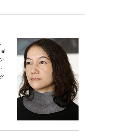
、
商品
ン
・
グ