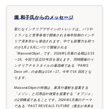
堀 和子氏からのメッセージ
新たなインテリアデザインのトレンドは、パリや
ミラノなど世界各地で開催される毎年恒例のインテ
リア見本市から発信されます。中でも影響力を持つ
のが1月と9月にパリで開催される
「Maison&Objet」です。2026年1月展の会期は1/15
～19。今回で設立32年目を迎えます。同時開催のイ
ンテリアテキスタイルの最高峰である「PARIS
Deco off」の会期は1/14～17。今年で16 回目とな
ります。
Maison&Objetの特徴は、家具や建材を提案する
「メゾン」と日用品や雑貨を提案する「オブジェ」
の2部構成であることです。2026年1月展のテーマ
である「PAST REVEALS FUTURE（過去が未来を