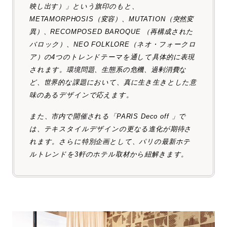
映し出す）」という旗印のもと、
METAMORPHOSIS（変容）、MUTATION（突然変
異）、RECOMPOSED BAROQUE （再構成された
バロック）、NEO FOLKLORE（ネオ・フォークロ
ア）の4つのトレンドテーマを通して具体的に表現
されます。環境問題、生態系の危機、過剰消費な
ど、世界的な課題において、真に生き生きとした意
味のあるデザインで応えます。
また、市内で開催される「PARIS Deco off 」で
は、テキスタイルデザインの更なる進化が期待さ
れます。さらに特別企画として、パリの最新ホテ
ルトレンドを3軒のホテル取材から紐解きます。