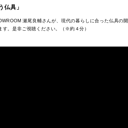
う仏具」
 SHOWROOM 瀬尾良輔さんが、現代の暮らしに合った仏具
ます。是非ご視聴ください。（※約４分）