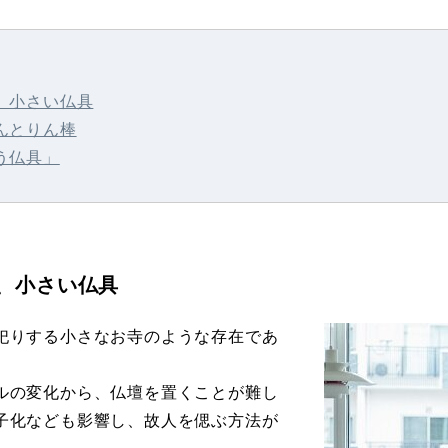
、小さい仏具
んとりん棒
う仏具」
、小さい仏具
祀りする小さなお寺のような存在であ
。
ルの変化から、仏壇を置くことが難し
子化なども影響し、故人を偲ぶ方法が