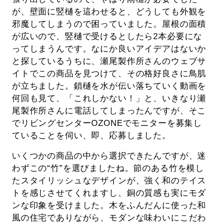
が、壁面に竪樋を這わせると、どうしても外観を
邪魔してしまうので困っていました。屋根の面積
が広いので、竪樋で受けるとしたら2本必要にな
ってしまうんです。なにか良いアイデアはないか
と探しているうちに、瀬尾製作所さんのウェブサ
イトでこの商品を見つけて、その格好良さに鳥肌
が立ちました。鎖樋を水が伝い落ちていく動画を
何回も見て、「これしかない！」と、いきなり瀬
尾製作所さんに電話してしまったんですが、そこ
でリビングセンターOZONEでモニターを募集し
ていることを伺い、即、応募しました。
いくつかの商品の中から選択できたんですが、迷
わずこの“竹”を選びましたね。節のある竹を模し
たスタイリッシュなデザインが、強く和のテイス
トを感じさせてくれますし、銅の質感も実にモダ
ンな印象を受けました。木をふんだんに使った和
風の住宅でありながら、モダンな味わいにこだわ