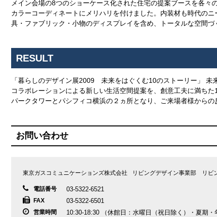
メイン会場の8つのショーケース化された住宅の提案ブースを各々
カラーコーディネートにメリハリを付けました。内装材も時代のニ
具・ファブリック・小物のディスプレイを含め、トータルな空間づ
RESULT
「暮らしのデザイン展2009 未来をはぐくむ10のストーリー」 
コラボレーションによる新しい生活空間提案を、創意工夫に満ちた1
パークタワーとパシフィコ横浜の２ヵ所となり、ご来場者様からの
お問い合わせ
東京ガスコミュニケーションズ株式会社
リビングデザイン事業部 リビ
電話番号
03-5322-6521
FAX
03-5322-6501
営業時間
10:30-18:30
（休館日：水曜日（祝日除く）・夏期・