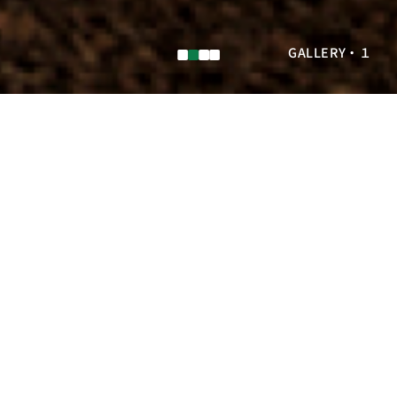
GALLERY・１
GALLERY・３
ATRIUM
HALL
パノラマビューをみる
WEBでホールをバーチャル内覧できます。