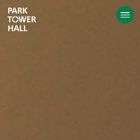
レンタル
スペース
ホール
GALLERY・１
GALLERY・３
アトリウム
その他サービス
開催事例
資料
ダウンロード