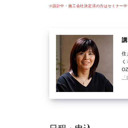
※設計中・施工会社決定済の方はセミナー中
講
住
く
O
「