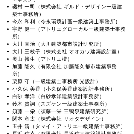
磯村 一司（株式会社 ギルド・デザイン一級建
築士事務所）
今永 和利（今永環境計画一級建築士事務所）
宇野 健一（アトリエグローカル一級建築士事務
所）
大川 直治（大川建築都市設計研究所）
大川 三枝子（株式会社 オオカワ建築設計室）
奥山 裕生（アトリエ橙）
加藤 隆久（有限会社 加藤隆久都市建築事務
所）
栗原 守（一級建築士事務所 光設計）
小久保 美香（小久保美香建築設計事務所）
白砂 孝洋（白砂孝洋建築設計事務所）
鈴木 貴詞（スズケン一級建築士事務所）
須藤 一栄（須藤一栄 三鴨泉建築研究所）
関本 竜太（株式会社 リオタデザイン）
玉井 清（タマイ・アトリエ一級建築士事務所）
長浜 信幸（有限会社 長浜信幸建築設計事務所