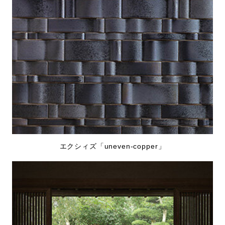
エクシィズ「uneven-copper」