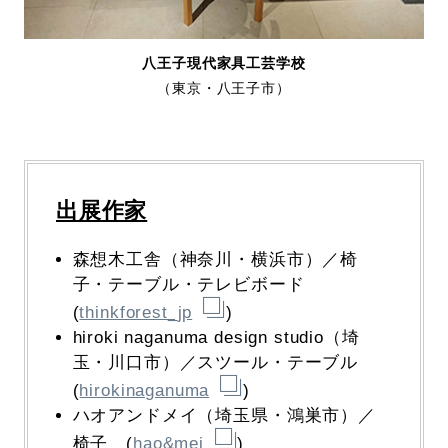
八王子現代家具工芸学校
（東京・八王子市）
出展作家
森想木工舎（神奈川・横浜市）／椅
子・テーブル・テレビボード
(
thinkforest_jp
)
hiroki naganuma design studio（埼
玉・川口市）／スツール・テーブル
(
hirokinaganuma
)
ハオアンドメイ（埼玉県・鴻巣市）／
椅子 (
hao&mei
)