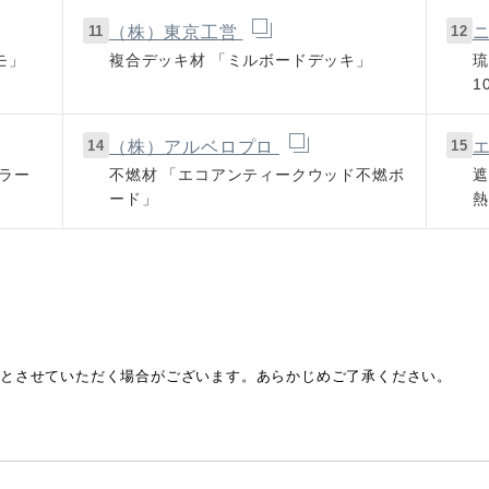
11
12
（株）東京工営
モ」
複合デッキ材
「ミルボードデッキ」
琉
1
14
15
（株）アルベロプロ
ラー
不燃材
「エコアンティークウッド不燃ボ
遮
ード」
熱
とさせていただく場合がございます。あらかじめご了承ください。