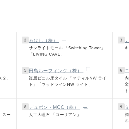
2
3
みはし（株）
サンライトモール
「Switching Tower」
キ
「LIVING CAVE」
5
6
田島ルーフィング（株）
ス２」
複層ビニル床タイル
「マティルNW ライ
内
ト」「ウッドラインNW ライト」
窯
ト
8
9
デュポン・MCC（株）
 スー
人工大理石
「コーリアン」
※