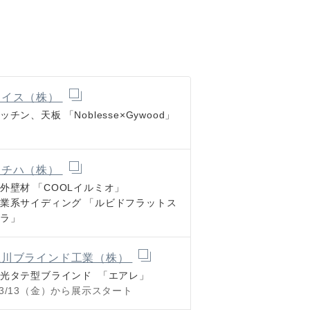
ナイス（株）
ッチン、天板
「Noblesse×Gywood」
ニチハ（株）
外壁材
「COOLイルミオ」
業系サイディング
「ルビドフラットス
ラ」
立川ブラインド工業（株）
調光タテ型ブラインド
「エアレ」
3/13（金）から展示スタート