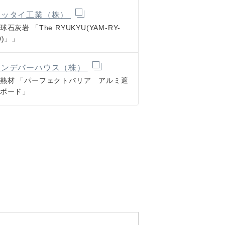
ニッタイ工業（株）
球石灰岩
「The RYUKYU(YAM-RY-
0)」」
エンデバーハウス（株）
熱材
「パーフェクトバリア アルミ遮
ボード」