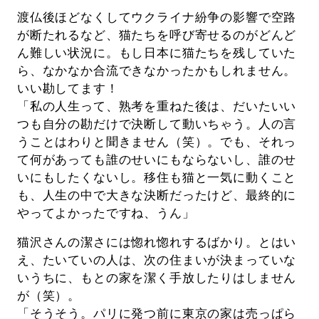
渡仏後ほどなくしてウクライナ紛争の影響で空路
が断たれるなど、猫たちを呼び寄せるのがどんど
ん難しい状況に。もし日本に猫たちを残していた
ら、なかなか合流できなかったかもしれません。
いい勘してます！
「私の人生って、熟考を重ねた後は、だいたいい
つも自分の勘だけで決断して動いちゃう。人の言
うことはわりと聞きません（笑）。でも、それっ
て何があっても誰のせいにもならないし、誰のせ
いにもしたくないし。移住も猫と一気に動くこと
も、人生の中で大きな決断だったけど、最終的に
やってよかったですね、うん」
猫沢さんの潔さには惚れ惚れするばかり。とはい
え、たいていの人は、次の住まいが決まっていな
いうちに、もとの家を潔く手放したりはしません
が（笑）。
「そうそう。パリに発つ前に東京の家は売っぱら