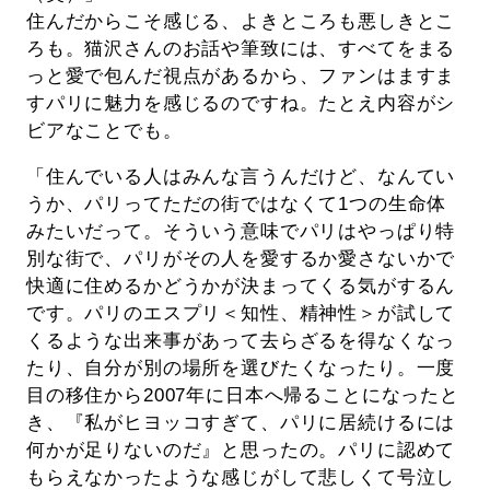
住んだからこそ感じる、よきところも悪しきとこ
ろも。猫沢さんのお話や筆致には、すべてをまる
っと愛で包んだ視点があるから、ファンはますま
すパリに魅力を感じるのですね。たとえ内容がシ
ビアなことでも。
「住んでいる人はみんな言うんだけど、なんてい
うか、パリってただの街ではなくて1つの生命体
みたいだって。そういう意味でパリはやっぱり特
別な街で、パリがその人を愛するか愛さないかで
快適に住めるかどうかが決まってくる気がするん
です。パリのエスプリ＜知性、精神性＞が試して
くるような出来事があって去らざるを得なくなっ
たり、自分が別の場所を選びたくなったり。一度
目の移住から2007年に日本へ帰ることになったと
き、『私がヒヨッコすぎて、パリに居続けるには
何かが足りないのだ』と思ったの。パリに認めて
もらえなかったような感じがして悲しくて号泣し