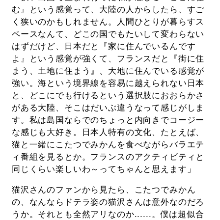
む』という感覚って、大陸の人からしたら、すご
く狭いのかもしれません。人間ひとりが暮らすス
ペースなんて、どこの国でもたいして変わらない
はずだけど、日本だと『家に住んでいるんです
よ』という感覚が強くて、フランスだと『街に住
まう、土地に住まう』、大地に住んでいる感覚が
強い。海という境界線を容易に越えられない日本
と、どこにでも行けるという選択肢におおらかさ
がある大陸、そこはだいぶ違うなって感じがしま
す。私は島国ならでのちょっと内向きでコージー
な感じも大好き。日本人特有の文化、たとえば、
猫と一緒にこたつでみかんを食べながらバラエテ
ィ番組を見るとか。フランスのアクティビティと
同じくらい楽しいわ～ってちゃんと思えます」
猫沢さんのファンから見たら、こたつでみかん
の、なんならドテラ姿の猫沢さんは意外なのだろ
うか。それとも全然アリなのか......。僕は超似合