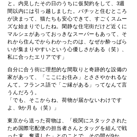
と。内見したその日のうちに仮契約をして、3週
間以内には引っ越しました。バチッと住むところ
が決まって、猫たちも安心できて、すごくスムー
ズな始まりでしたね。閑静な住宅街だけど近くに
マルシェがあっておっきなスーパーもあって、そ
れから住んでからわかったのは、なぜか酔っぱら
いが集まりやすいという心優しさがある（笑）、
私に合ったエリアです」
自分に合う街に理想的な間取りと奇跡的な設備の
家があって、「ここにお住み」とささやかれるな
んて。フランス語で「ご縁がある」ってなんて言
うんだろう。
「でも、そこからね、荷物が届かないわけです
よ、9か月も（笑）」
東京から送った荷物は、「税関にスタックされた
ため国際宅配便の担当者さんとタッグを組んで戦
った末、奪還した」とのことで、その間が9か