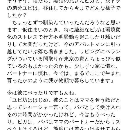
そうそう、猫たち、黒猫の兄さんピガと、茶トラ
の弟分ユピは、移住してから今までどんな様子で
したか？
「ちょっとずつ馴染んでいったんだろうなと思い
ます。仮住まいのとき、特に繊細なピガは環境変
化のストレスで行方不明騒動を起こしたり騒いだ
りして大変だったけど、今のアパルトマンに引っ
越してだいぶ落ち着きました。リビングにベラン
ダがついている間取りが東京の家とちょっぴり似
ているのもよかったのかも。少しずつ家に慣れ、
パートナーに慣れ、今では、まるでここで生まれ
育ったかのように我が物顔で暮らしています」
今は彼にべったりですもんね。
「ユピ坊ははじめ、彼のことはママを奪う敵だと
思ってシャーシャー言って、パパとして受け入れ
るのに時間がかかったけれど、今はもうべった
り。ピガは、パパはママのパートナーだからリス
ペクトはするけど、態度には差をつけさせてもら