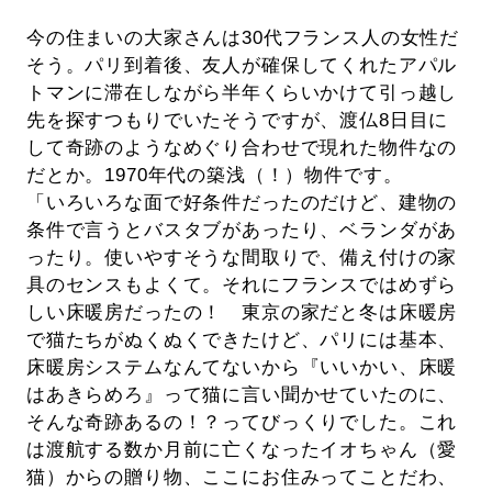
今の住まいの大家さんは30代フランス人の女性だ
そう。パリ到着後、友人が確保してくれたアパル
トマンに滞在しながら半年くらいかけて引っ越し
先を探すつもりでいたそうですが、渡仏8日目に
して奇跡のようなめぐり合わせで現れた物件なの
だとか。1970年代の築浅（！）物件です。
「いろいろな面で好条件だったのだけど、建物の
条件で言うとバスタブがあったり、ベランダがあ
ったり。使いやすそうな間取りで、備え付けの家
具のセンスもよくて。それにフランスではめずら
しい床暖房だったの！ 東京の家だと冬は床暖房
で猫たちがぬくぬくできたけど、パリには基本、
床暖房システムなんてないから『いいかい、床暖
はあきらめろ』って猫に言い聞かせていたのに、
そんな奇跡あるの！？ってびっくりでした。これ
は渡航する数か月前に亡くなったイオちゃん（愛
猫）からの贈り物、ここにお住みってことだわ、