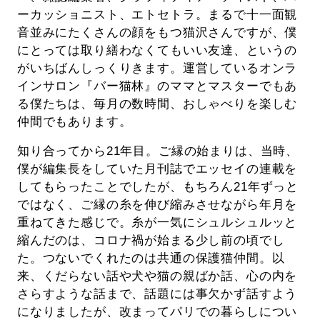
ーカッショニスト、エトセトラ。まるで十一面観
音並みにたくさんの顔をもつ猫沢さんですが、僕
にとっては取り繕わなくてもいい友達、というの
がいちばんしっくりきます。運営しているオンラ
インサロン『バー猫林』のママとマスターでもあ
る僕たちは、毎月の数時間、おしゃべりを楽しむ
仲間でもあります。
知り合ってから21年目。ご縁の始まりは、当時、
僕が編集長をしていた月刊誌でエッセイの連載を
してもらったことでしたが、もちろん21年ずっと
ではなく、ご縁の糸を伸び縮みさせながら年月を
重ねてきた感じで。糸が一気にシュルシュルッと
縮んだのは、コロナ禍が始まる少し前の頃でし
た。つないでくれたのは共通の保護猫仲間。以
来、くだらない話や犬や猫の親ばか話、心の内を
さらすような話まで、話題には事欠かず話すよう
になりましたが、改まってパリでの暮らしについ