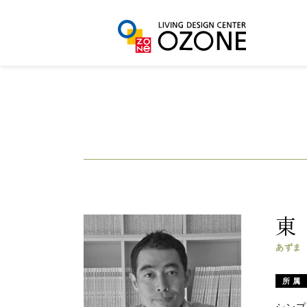
東
あずま
所 属