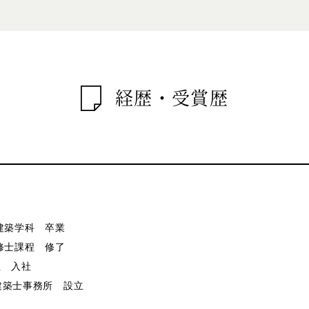
経歴・受賞歴
部建築学科 卒業
院修士課程 修了
社 入社
c一級建築士事務所 設立
021.7.1